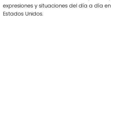
expresiones y situaciones del día a día en
Estados Unidos.
¿Qué lograrás con el programa de
Inglés Americano de Unlimited
English?
Al finalizar el programa vas a poder:
Hablar con fluidez y seguridad
en
conversaciones reales, no solo en ejercicios del
libro.
Entender mejor a los estadounidenses
gracias
al contexto cultural y a las expresiones que usan
de verdad.