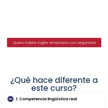
Participar en reuniones, entrevistas y
presentaciones
sin quedarte en blanco.
Conectarte mejor con personas nativas
, tanto
en lo profesional como en lo social.
Quiero hablar inglés americano con seguridad
¿Qué hace diferente a
este curso?
1. Competencia lingüística real