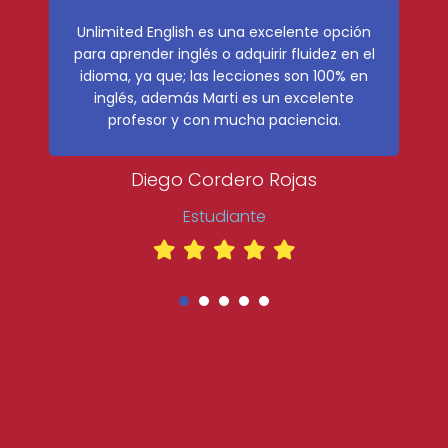
Este curso de inglés superó todas mis
expectativas. Desde el primer día, quedé
impresionada por la calidad del programa y
la dedicación del profesor. Cuenta con una
estructura sencilla, diseñada de manera
organizada y progresiva, lo que facilita mi
aprendizaje gradual y me permite construir
una base sólida... ¡Lo recomiendo muchísimo!
Jamie Zárate
Estudiante
1
2
3
4
5