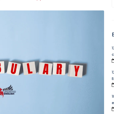
1
c
1
E
1
e